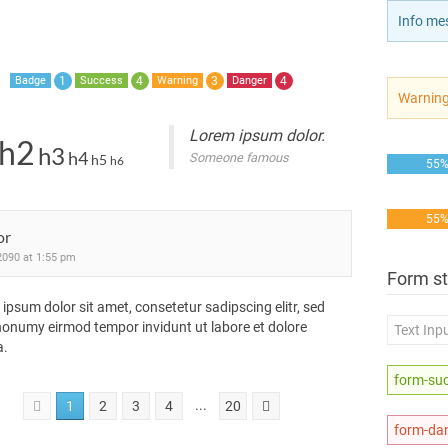
Info me
1
4
3
4
Badge
Success
Warning
Danger
Warnin
Lorem ipsum dolor.
h2
h3
h4
Someone famous
h5
h6
55
55
or
2090 at 1:55 pm
Form s
ipsum dolor sit amet, consetetur sadipscing elitr, sed
onumy eirmod tempor invidunt ut labore et dolore
a.
...
1
2
3
4
20