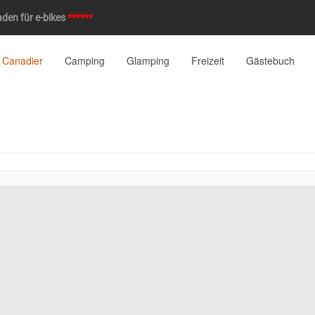
den für e-bikes
******
 Canadier
Camping
Glamping
Freizeit
Gästebuch