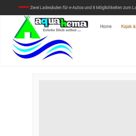
******
Zwei Ladesäulen für e-Autos und 8 Möglichkeiten zum La
Home
Kajak &