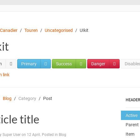
 Canadier
Touren
Uncategorised
UIkit
it
n
Primary
Success
Danger
Disable
 link
Blog
Category
Post
HEADE
icle title
Active
Parent
Item
y Super User on 12 April. Posted in Blog