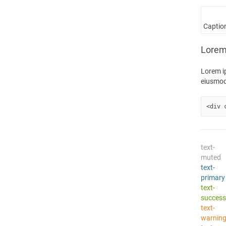
Captio
Lorem 
Lorem ip
eiusmod
<div 
text-
muted
text-
primary
text-
succes
text-
warnin