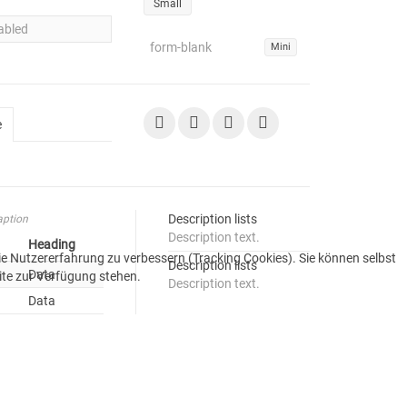
Small
Mini
e
Description lists
aption
Description text.
Heading
die Nutzererfahrung zu verbessern (Tracking Cookies). Sie können selbst
Description lists
Data
ite zur Verfügung stehen.
Description text.
Data