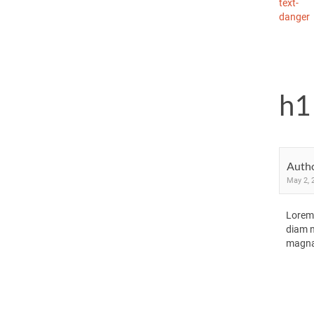
text-
danger
h1
Auth
May 2, 
Lorem 
diam n
magn