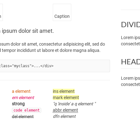
n
Caption
DIVI
ipsum dolor sit amet.
Lorem i
consectetu
sum dolor sit amet, consectetur adipisicing elit, sed do
 tempor incididunt ut labore et dolore magna aliqua.
HEA
class="myclass">...</div>
Lorem i
consectetu
a element
ins element
em element
mark element
strong
q
inside
a q element
abbr element
code element
dfn element
del element
s
g