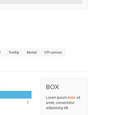
d
Tooltip
Modal
Off-canvas
R
BOX
Lorem ipsum
dolor
sit
amet, consectetur
adipisicing elit.