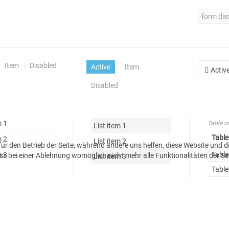
Item
Disabled
Active
Item
Activ
Disabled
m 1
Table c
List item 1
Table
m 2
List item 2
 für den Betrieb der Seite, während andere uns helfen, diese Website und 
Table
m 3
ss bei einer Ablehnung womöglich nicht mehr alle Funktionalitäten der Se
List item 3
Table
Impressum
Datenschutzerklärung
Allgemeine Geschäftsbedingungen