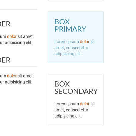
BOX
DER
PRIMARY
psum
dolor
sit amet,
Lorem ipsum
dolor
sit
r adipisicing elit.
amet, consectetur
adipisicing elit.
DER
psum
dolor
sit amet,
BOX
r adipisicing elit.
SECONDARY
Lorem ipsum
dolor
sit
amet, consectetur
adipisicing elit.