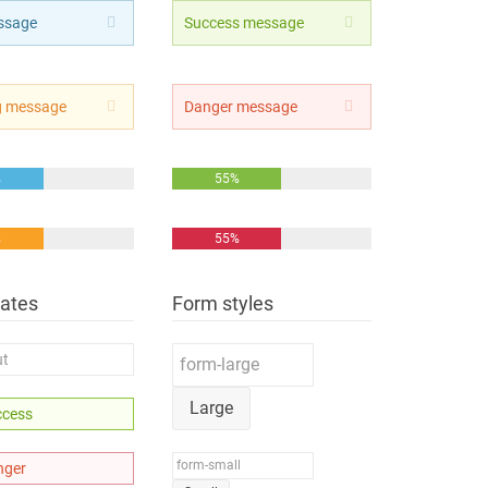
ssage
Success message
g message
Danger message
%
55%
%
55%
tates
Form styles
Large