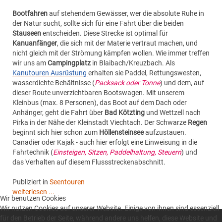
Bootfahren
auf stehendem Gewässer, wer die absolute Ruhe in
der Natur sucht, sollte sich für eine Fahrt über die beiden
Stauseen
entscheiden. Diese Strecke ist optimal für
Kanuanfänger
, die sich mit der Materie vertraut machen, und
nicht gleich mit der Strömung kämpfen wollen. Wie immer treffen
wir uns am
Campingplatz
in Blaibach/Kreuzbach. Als
Kanutouren Ausrüstung
erhalten sie Paddel, Rettungswesten,
wasserdichte Behältnisse (
Packsack oder Tonne
) und dem, auf
dieser Route unverzichtbaren Bootswagen. Mit unserem
Kleinbus (max. 8 Personen), das Boot auf dem Dach oder
Anhänger, geht die Fahrt über
Bad Kötzting
und Wettzell nach
Pirka in der Nähe der Kleinstadt Viechtach. Der Schwarze
Regen
beginnt sich hier schon zum
Höllensteinsee
aufzustauen.
Canadier oder Kajak - auch hier erfolgt eine Einweisung in die
Fahrtechnik (
Einsteigen, Sitzen, Paddelhaltung, Steuern
) und
das Verhalten auf diesem Flussstreckenabschnitt.
Publiziert in
Seentouren
weiterlesen ...
Wir benutzen Cookies
Wir nutzen Cookies auf unserer Website. Einige von ihnen sind essenziell
für den Betrieb der Seite, während andere uns helfen, diese Website und