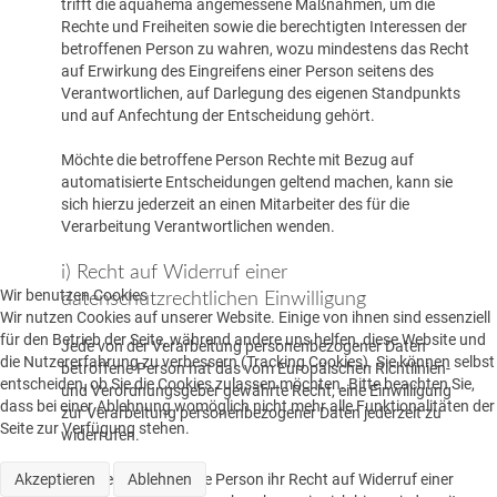
trifft die aquahema angemessene Maßnahmen, um die
Rechte und Freiheiten sowie die berechtigten Interessen der
betroffenen Person zu wahren, wozu mindestens das Recht
auf Erwirkung des Eingreifens einer Person seitens des
Verantwortlichen, auf Darlegung des eigenen Standpunkts
und auf Anfechtung der Entscheidung gehört.
Möchte die betroffene Person Rechte mit Bezug auf
automatisierte Entscheidungen geltend machen, kann sie
sich hierzu jederzeit an einen Mitarbeiter des für die
Verarbeitung Verantwortlichen wenden.
i) Recht auf Widerruf einer
Wir benutzen Cookies
datenschutzrechtlichen Einwilligung
Wir nutzen Cookies auf unserer Website. Einige von ihnen sind essenziell
für den Betrieb der Seite, während andere uns helfen, diese Website und
Jede von der Verarbeitung personenbezogener Daten
die Nutzererfahrung zu verbessern (Tracking Cookies). Sie können selbst
betroffene Person hat das vom Europäischen Richtlinien-
entscheiden, ob Sie die Cookies zulassen möchten. Bitte beachten Sie,
und Verordnungsgeber gewährte Recht, eine Einwilligung
dass bei einer Ablehnung womöglich nicht mehr alle Funktionalitäten der
zur Verarbeitung personenbezogener Daten jederzeit zu
Seite zur Verfügung stehen.
widerrufen.
Akzeptieren
Möchte die betroffene Person ihr Recht auf Widerruf einer
Ablehnen