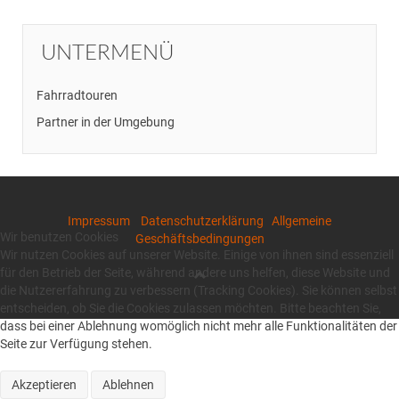
UNTERMENÜ
Fahrradtouren
Partner in der Umgebung
Impressum
Datenschutzerklärung
Allgemeine
Wir benutzen Cookies
Geschäftsbedingungen
Wir nutzen Cookies auf unserer Website. Einige von ihnen sind essenziell
für den Betrieb der Seite, während andere uns helfen, diese Website und
die Nutzererfahrung zu verbessern (Tracking Cookies). Sie können selbst
entscheiden, ob Sie die Cookies zulassen möchten. Bitte beachten Sie,
dass bei einer Ablehnung womöglich nicht mehr alle Funktionalitäten der
Seite zur Verfügung stehen.
Akzeptieren
Ablehnen